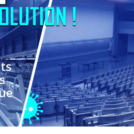
ts
s
que